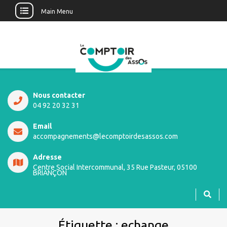
Main Menu
Nous contacter
04 92 20 32 31
Email
accompagnements@lecomptoirdesassos.com
Adresse
Centre Social Intercommunal, 35 Rue Pasteur, 05100
BRIANÇON
Étiquette :
echange