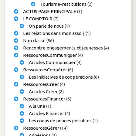
Tourisme-restitutions
(2)
ACTUS PAGE PRINCIPALE
(3)
LE COMPTOIR
(7)
On parle de nous
(1)
Les relations dans mon asso $
(1)
Non classé
(56)
Rencontre engagements et jeunesses
(4)
RessourcesCommuniquer
(4)
Articles Communiquer
(4)
RessourcesCoopérer
(6)
Les initiatives de coopérations
(6)
RessourcesCréer
(4)
Articles Créer
(2)
RessourcesFinancer
(6)
A la une
(1)
Articles Financer
(4)
Les coups de pouces possibles
(1)
RessourcesGérer
(14)
Adhésions
(3)