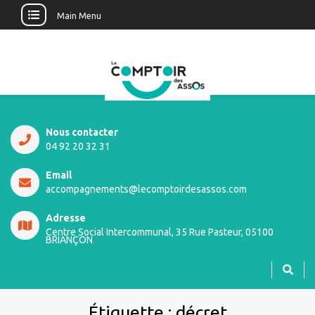
Main Menu
Nous contacter
04 92 20 32 31
Email
accompagnements@lecomptoirdesassos.com
Adresse
Centre Social Intercommunal, 35 Rue Pasteur, 05100
BRIANÇON
Étiquette :
décret