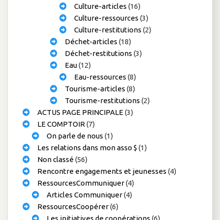
Culture-articles
(16)
Culture-ressources
(3)
Culture-restitutions
(2)
Déchet-articles
(18)
Déchet-restitutions
(3)
Eau
(12)
Eau-ressources
(8)
Tourisme-articles
(8)
Tourisme-restitutions
(2)
ACTUS PAGE PRINCIPALE
(3)
LE COMPTOIR
(7)
On parle de nous
(1)
Les relations dans mon asso $
(1)
Non classé
(56)
Rencontre engagements et jeunesses
(4)
RessourcesCommuniquer
(4)
Articles Communiquer
(4)
RessourcesCoopérer
(6)
Les initiatives de coopérations
(6)