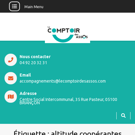
Main Menu
Nous contacter
04 92 20 32 31
Email
accompagnements@lecomptoirdesassos.com
Adresse
Centre Social Intercommunal, 35 Rue Pasteur, 05100
BRIANÇON
Étiquette :
altitude coopérantes