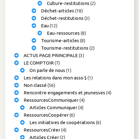
Culture-restitutions
(2)
Déchet-articles
(18)
Déchet-restitutions
(3)
Eau
(12)
Eau-ressources
(8)
Tourisme-articles
(8)
Tourisme-restitutions
(2)
ACTUS PAGE PRINCIPALE
(3)
LE COMPTOIR
(7)
On parle de nous
(1)
Les relations dans mon asso $
(1)
Non classé
(56)
Rencontre engagements et jeunesses
(4)
RessourcesCommuniquer
(4)
Articles Communiquer
(4)
RessourcesCoopérer
(6)
Les initiatives de coopérations
(6)
RessourcesCréer
(4)
Articles Créer
(2)