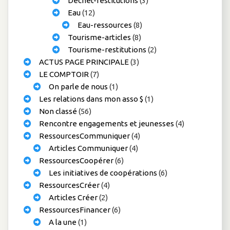
Déchet-restitutions
(3)
Eau
(12)
Eau-ressources
(8)
Tourisme-articles
(8)
Tourisme-restitutions
(2)
ACTUS PAGE PRINCIPALE
(3)
LE COMPTOIR
(7)
On parle de nous
(1)
Les relations dans mon asso $
(1)
Non classé
(56)
Rencontre engagements et jeunesses
(4)
RessourcesCommuniquer
(4)
Articles Communiquer
(4)
RessourcesCoopérer
(6)
Les initiatives de coopérations
(6)
RessourcesCréer
(4)
Articles Créer
(2)
RessourcesFinancer
(6)
A la une
(1)