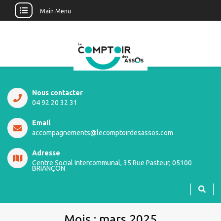
Main Menu
Nous contacter
04 92 20 32 31
Email
accompagnements@lecomptoirdesassos.com
Adresse
Centre Social Intercommunal, 35 Rue Pasteur, 05100
BRIANÇON
Mois :
mars 2025