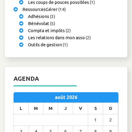
Les coups de pouces possibles
(1)
RessourcesGérer
(14)
Adhésions
(3)
Bénévolat
(5)
Compta et impôts
(2)
Les relations dans mon asso
(2)
Outils de gestion
(1)
AGENDA
août 2026
L
M
M
J
V
S
D
1
2
3
4
5
6
7
8
9