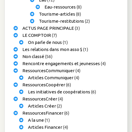
Eau-ressources
(8)
Tourisme-articles
(8)
Tourisme-restitutions
(2)
ACTUS PAGE PRINCIPALE
(3)
LE COMPTOIR
(7)
On parle de nous
(1)
Les relations dans mon asso $
(1)
Non classé
(56)
Rencontre engagements et jeunesses
(4)
RessourcesCommuniquer
(4)
Articles Communiquer
(4)
RessourcesCoopérer
(6)
Les initiatives de coopérations
(6)
RessourcesCréer
(4)
Articles Créer
(2)
RessourcesFinancer
(6)
A la une
(1)
Articles Financer
(4)