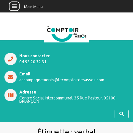
Main Menu
Nous contacter
04 92 20 32 31
Email
accompagnements@lecomptoirdesassos.com
Adresse
Centre Social Intercommunal, 35 Rue Pasteur, 05100
BRIANÇON
Étiquette :
verbal