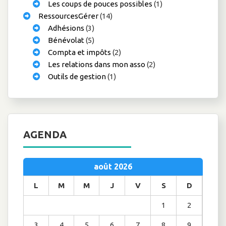
Les coups de pouces possibles
(1)
RessourcesGérer
(14)
Adhésions
(3)
Bénévolat
(5)
Compta et impôts
(2)
Les relations dans mon asso
(2)
Outils de gestion
(1)
AGENDA
août 2026
L
M
M
J
V
S
D
1
2
3
4
5
6
7
8
9