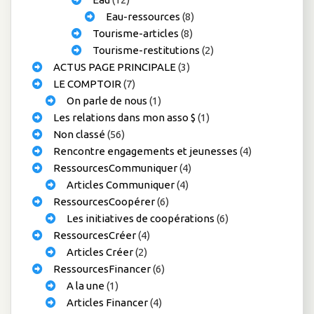
Eau-ressources
(8)
Tourisme-articles
(8)
Tourisme-restitutions
(2)
ACTUS PAGE PRINCIPALE
(3)
LE COMPTOIR
(7)
On parle de nous
(1)
Les relations dans mon asso $
(1)
Non classé
(56)
Rencontre engagements et jeunesses
(4)
RessourcesCommuniquer
(4)
Articles Communiquer
(4)
RessourcesCoopérer
(6)
Les initiatives de coopérations
(6)
RessourcesCréer
(4)
Articles Créer
(2)
RessourcesFinancer
(6)
A la une
(1)
Articles Financer
(4)