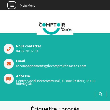
Main Menu
Nous contacter
04 92 20 32 31
Email
accompagnements@lecomptoirdesassos.com
Adresse
Centre Social Intercommunal, 35 Rue Pasteur, 05100
BRIANÇON
Étiquette :
procès