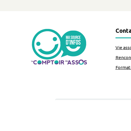
Conta
Vie ass
Rencont
Format
classe