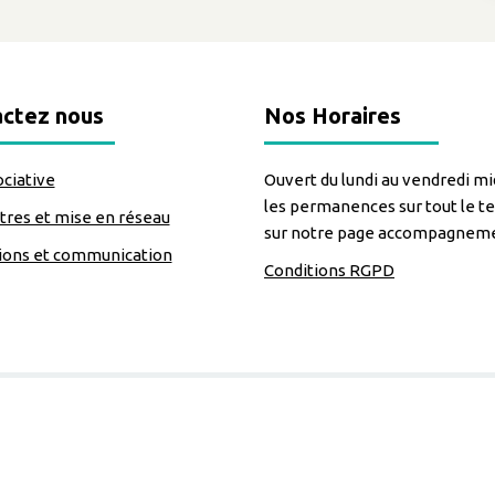
ctez nous
Nos Horaires
ociative
Ouvert du lundi au vendredi mid
les permanences sur tout le te
res et mise en réseau
sur notre page accompagnem
ions et communication
Conditions RGPD
=https://www.facebook.com/Lecomptoirdesassos
Nous suivre