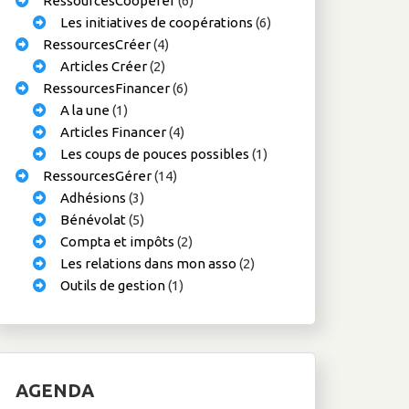
RessourcesCoopérer
(6)
Les initiatives de coopérations
(6)
RessourcesCréer
(4)
Articles Créer
(2)
RessourcesFinancer
(6)
A la une
(1)
Articles Financer
(4)
Les coups de pouces possibles
(1)
RessourcesGérer
(14)
Adhésions
(3)
Bénévolat
(5)
Compta et impôts
(2)
Les relations dans mon asso
(2)
Outils de gestion
(1)
AGENDA