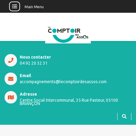
Main Menu
Nous contacter
04 92 20 32 31
Email
accompagnements@lecomptoirdesassos.com
Adresse
Centre Social Intercommunal, 35 Rue Pasteur, 05100
BRIANÇON