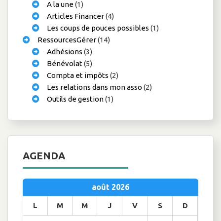
A la une
(1)
Articles Financer
(4)
Les coups de pouces possibles
(1)
RessourcesGérer
(14)
Adhésions
(3)
Bénévolat
(5)
Compta et impôts
(2)
Les relations dans mon asso
(2)
Outils de gestion
(1)
AGENDA
août 2026
L
M
M
J
V
S
D