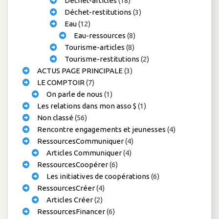
Déchet-articles
(18)
Déchet-restitutions
(3)
Eau
(12)
Eau-ressources
(8)
Tourisme-articles
(8)
Tourisme-restitutions
(2)
ACTUS PAGE PRINCIPALE
(3)
LE COMPTOIR
(7)
On parle de nous
(1)
Les relations dans mon asso $
(1)
Non classé
(56)
Rencontre engagements et jeunesses
(4)
RessourcesCommuniquer
(4)
Articles Communiquer
(4)
RessourcesCoopérer
(6)
Les initiatives de coopérations
(6)
RessourcesCréer
(4)
Articles Créer
(2)
RessourcesFinancer
(6)