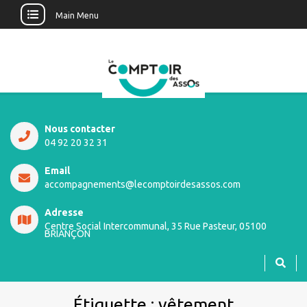
Main Menu
Nous contacter
04 92 20 32 31
Email
accompagnements@lecomptoirdesassos.com
Adresse
Centre Social Intercommunal, 35 Rue Pasteur, 05100
BRIANÇON
Étiquette :
vêtement