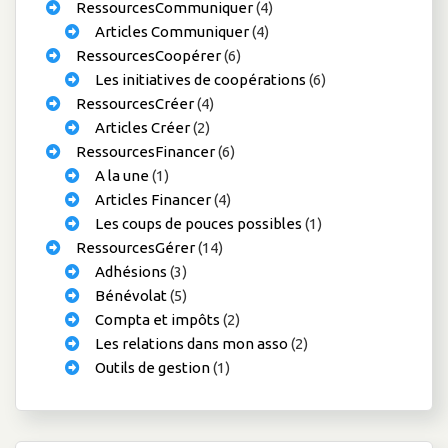
RessourcesCommuniquer
(4)
Articles Communiquer
(4)
RessourcesCoopérer
(6)
Les initiatives de coopérations
(6)
RessourcesCréer
(4)
Articles Créer
(2)
RessourcesFinancer
(6)
A la une
(1)
Articles Financer
(4)
Les coups de pouces possibles
(1)
RessourcesGérer
(14)
Adhésions
(3)
Bénévolat
(5)
Compta et impôts
(2)
Les relations dans mon asso
(2)
Outils de gestion
(1)