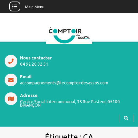
Main Menu
Nous contacter
04 92 20 32 31
Email
accompagnements@lecomptoirdesassos.com
Adresse
Centre Social Intercommunal, 35 Rue Pasteur, 05100
BRIANÇON
Étiquette :
CA